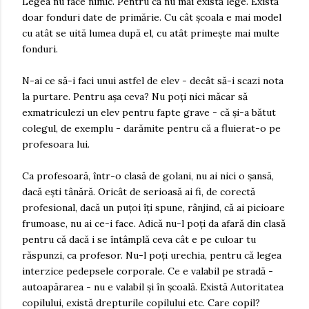
Legea nu face nimic. Pentru că nu mai există lege. Există
doar fonduri date de primărie. Cu cât școala e mai model
cu atât se uită lumea după el, cu atât primește mai multe
fonduri.
N-ai ce să-i faci unui astfel de elev - decât să-i scazi nota
la purtare. Pentru așa ceva? Nu poți nici măcar să
exmatriculezi un elev pentru fapte grave - că și-a bătut
colegul, de exemplu - darămite pentru că a fluierat-o pe
profesoara lui.
Ca profesoară, într-o clasă de golani, nu ai nici o șansă,
dacă ești tânără. Oricât de serioasă ai fi, de corectă
profesional, dacă un puțoi îți spune, rânjind, că ai picioare
frumoase, nu ai ce-i face. Adică nu-l poți da afară din clasă
pentru că dacă i se întâmplă ceva cât e pe culoar tu
răspunzi, ca profesor. Nu-l poți urechia, pentru că legea
interzice pedepsele corporale. Ce e valabil pe stradă -
autoapărarea - nu e valabil și în școală. Există Autoritatea
copilului, există drepturile copilului etc. Care copil?