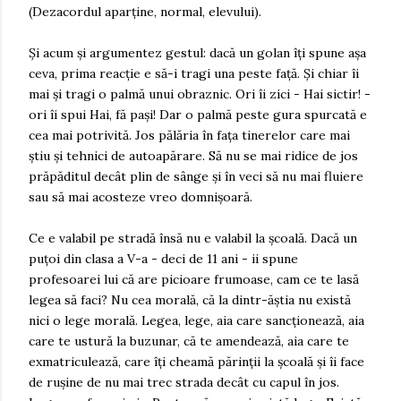
(Dezacordul aparține, normal, elevului).
Și acum și argumentez gestul: dacă un golan îți spune așa
ceva, prima reacție e să-i tragi una peste față. Și chiar îi
mai și tragi o palmă unui obraznic. Ori îi zici - Hai sictir! -
ori îi spui Hai, fă pași! Dar o palmă peste gura spurcată e
cea mai potrivită. Jos pălăria în fața tinerelor care mai
știu și tehnici de autoapărare. Să nu se mai ridice de jos
prăpăditul decât plin de sânge și în veci să nu mai fluiere
sau să mai acosteze vreo domnișoară.
Ce e valabil pe stradă însă nu e valabil la școală. Dacă un
puțoi din clasa a V-a - deci de 11 ani - ii spune
profesoarei lui că are picioare frumoase, cam ce te lasă
legea să faci? Nu cea morală, că la dintr-ăștia nu există
nici o lege morală. Legea, lege, aia care sancționează, aia
care te ustură la buzunar, că te amendează, aia care te
exmatriculează, care îți cheamă părinții la școală și îi face
de rușine de nu mai trec strada decât cu capul în jos.