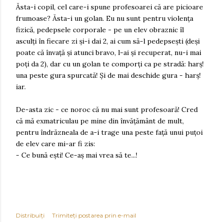
Ăsta-i copil, cel care-i spune profesoarei că are picioare
frumoase? Ăsta-i un golan. Eu nu sunt pentru violența
fizică, pedepsele corporale - pe un elev obraznic îl
asculți în fiecare zi și-i dai 2, ai cum să-l pedepsești (deși
poate că învață și atunci bravo, l-ai și recuperat, nu-i mai
poți da 2), dar cu un golan te comporți ca pe stradă: harș!
una peste gura spurcată! Și de mai deschide gura - harș!
iar.
De-asta zic - ce noroc că nu mai sunt profesoară! Cred
că mă exmatriculau pe mine din învățământ de mult,
pentru îndrăzneala de a-i trage una peste față unui puțoi
de elev care mi-ar fi zis:
- Ce bună ești! Ce-aș mai vrea să te...!
Distribuiți
Trimiteți postarea prin e-mail