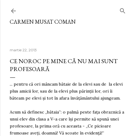
Treceți la conținutul principal
CARMEN MUSAT COMAN
martie 22, 2013
CE NOROC PE MINE CĂ NU MAI SUNT
PROFESOARĂ
... pentru că ori mâncam bătaie de la elevi sau de la elevi
plus amicii lor, sau de la elevi plus părinții lor, ori îi
băteam pe elevi și tot în afara învățământului ajungeam.
Acum să definesc „bătaia”: o palmă peste fața obraznică a
unui elev din clasa a V-a care își permite să spună unei
profesoare, la prima oră cu aceasta - „Ce picioare
frumoase aveți, doamnă! Vă scoate în evidență!”