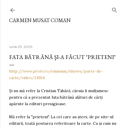
Treceți la conținutul principal
CARMEN MUSAT COMAN
iunie 23, 2009
FATA BĂTRÂNĂ ŞI-A FĂCUT "PRIETENI"
http://www.protv.ro/emisiuni/shows/parte-de-
carte/video/24164
Şi nu mă refer la Cristian Tabără, căruia îi mulţumesc
pentru că a prezentat fata bătrână alături de cărţi
apărute la edituri presigioase.
Mă refer la "prieteni". La cei care au şters, de pe site-ul
editurii, toată postarea referitoare la carte. Ca şi cum nu